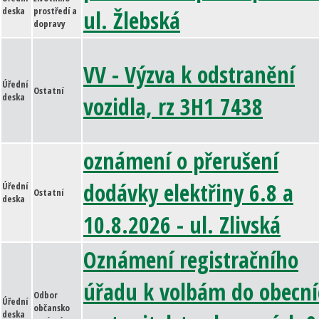
deska
prostředí a
ul. Žlebská
dopravy
VV - Výzva k odstranění
Úřední
Ostatní
deska
vozidla, rz 3H1 7438
oznámení o přerušení
dodávky elektřiny 6.8 a
Úřední
Ostatní
deska
10.8.2026 - ul. Zlivská
Oznámení registračního
úřadu k volbám do obecní
Odbor
Úřední
občansko
deska