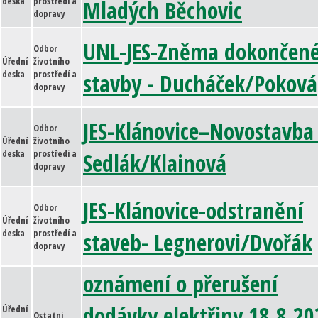
deska
prostředí a
Mladých Běchovic
dopravy
UNL-JES-Zněma dokončen
Odbor
Úřední
životního
deska
prostředí a
stavby - Ducháček/Poková
dopravy
JES-Klánovice–Novostavba
Odbor
Úřední
životního
deska
prostředí a
Sedlák/Klainová
dopravy
JES-Klánovice-odstranění
Odbor
Úřední
životního
deska
prostředí a
staveb- Legnerovi/Dvořák
dopravy
oznámení o přerušení
dodávky elektřiny 18.8.20
Úřední
Ostatní