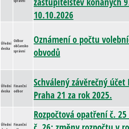
zastupitelstev konaných 9
správní
10.10.2026
Oznámení o počtu volební
Odbor
Úřední
občansko
deska
obvodů
správní
Schválený závěrečný účet
Úřední
Finanční
deska
odbor
Praha 21 za rok 2025.
Rozpočtová opatření č. 25
č. 26: změny rozpočtu v r
Úřední
Finanční