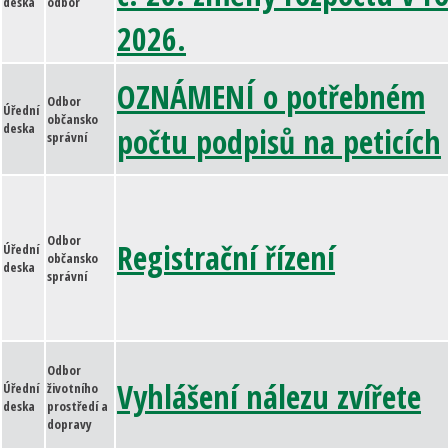
deska
odbor
2026.
OZNÁMENÍ o potřebném
Odbor
Úřední
občansko
deska
počtu podpisů na peticích
správní
Odbor
Registrační řízení
Úřední
občansko
deska
správní
Odbor
Vyhlášení nálezu zvířete
Úřední
životního
deska
prostředí a
dopravy