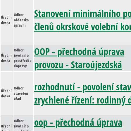
Stanovení minimálního p
Odbor
Úřední
občansko
deska
členů okrskové volební ko
správní
OOP - přechodná úprava
Odbor
Úřední
životního
deska
prostředí a
provozu - Staroújezdská
dopravy
rozhodnutí - povolení stav
Odbor
Úřední
stavební
deska
zrychlené řízení: rodinný
úřad
oop - přechodná úprava
Odbor
Úřední
životního