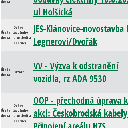
deska
ul Holšická
JES-Klánovice-novostavba 
Odbor
Úřední
životního
deska
prostředí a
Legnerovi/Dvořák
dopravy
VV - Výzva k odstranění
Úřední
Ostatní
deska
vozidla, rz ADA 9530
OOP - přechodná úprava k
Odbor
akci: Českobrodská kabely
Úřední
životního
deska
prostředí a
dopravy
Připojení areálu HZS