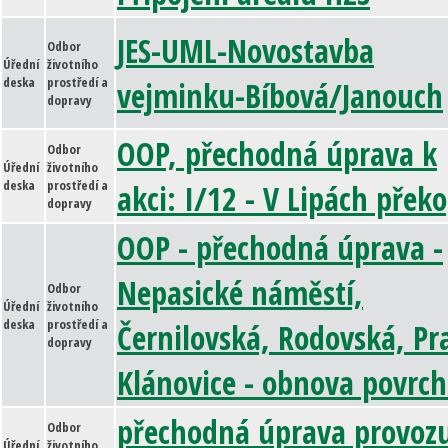
JES-UML-Novostavba
Odbor
Úřední
životního
deska
prostředí a
vejminku-Bíbová/Janouch
dopravy
OOP, přechodná úprava k
Odbor
Úřední
životního
deska
prostředí a
akci: I/12 - V Lipách přek
dopravy
OOP - přechodná úprava -
Nepasické náměstí,
Odbor
Úřední
životního
deska
prostředí a
Černilovská, Rodovská, Pr
dopravy
Klánovice - obnova povrc
přechodná úprava provozu
Odbor
Úřední
životního