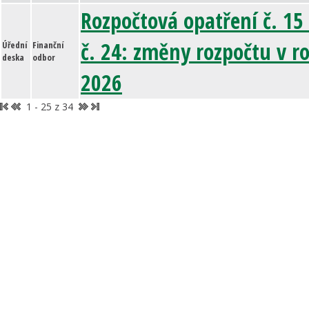
Rozpočtová opatření č. 15
č. 24: změny rozpočtu v r
Úřední
Finanční
deska
odbor
2026
1 - 25 z 34