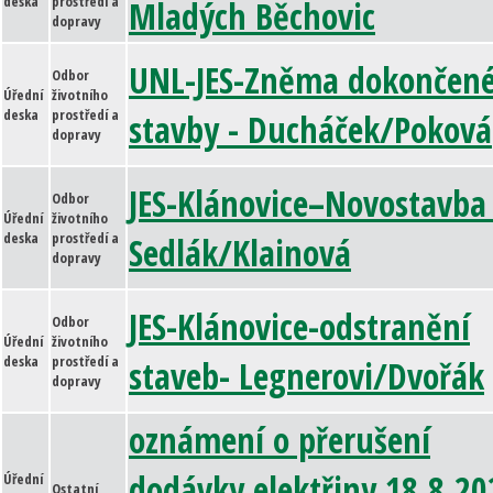
deska
prostředí a
Mladých Běchovic
dopravy
UNL-JES-Zněma dokončen
Odbor
Úřední
životního
deska
prostředí a
stavby - Ducháček/Poková
dopravy
JES-Klánovice–Novostavba
Odbor
Úřední
životního
deska
prostředí a
Sedlák/Klainová
dopravy
JES-Klánovice-odstranění
Odbor
Úřední
životního
deska
prostředí a
staveb- Legnerovi/Dvořák
dopravy
oznámení o přerušení
dodávky elektřiny 18.8.20
Úřední
Ostatní