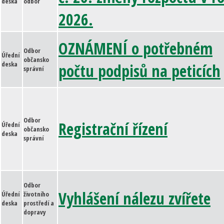
deska
odbor
2026.
OZNÁMENÍ o potřebném
Odbor
Úřední
občansko
deska
počtu podpisů na peticích
správní
Odbor
Registrační řízení
Úřední
občansko
deska
správní
Odbor
Vyhlášení nálezu zvířete
Úřední
životního
deska
prostředí a
dopravy