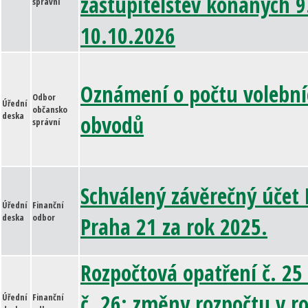
zastupitelstev konaných 9
správní
10.10.2026
Oznámení o počtu volební
Odbor
Úřední
občansko
deska
obvodů
správní
Schválený závěrečný účet
Úřední
Finanční
deska
odbor
Praha 21 za rok 2025.
Rozpočtová opatření č. 25
č. 26: změny rozpočtu v r
Úřední
Finanční