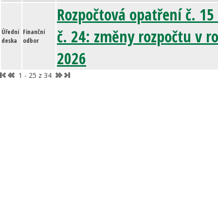
Rozpočtová opatření č. 15
č. 24: změny rozpočtu v r
Úřední
Finanční
deska
odbor
2026
1 - 25 z 34