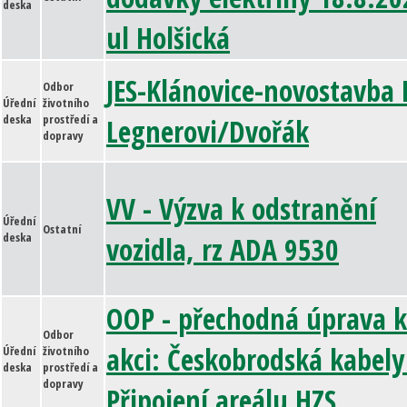
deska
ul Holšická
JES-Klánovice-novostavba 
Odbor
Úřední
životního
deska
prostředí a
Legnerovi/Dvořák
dopravy
VV - Výzva k odstranění
Úřední
Ostatní
deska
vozidla, rz ADA 9530
OOP - přechodná úprava k
Odbor
akci: Českobrodská kabely
Úřední
životního
deska
prostředí a
dopravy
Připojení areálu HZS