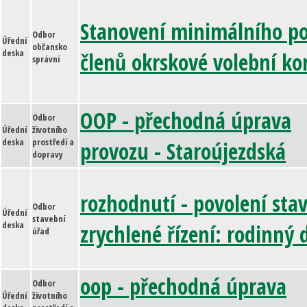
Stanovení minimálního p
Odbor
Úřední
občansko
deska
členů okrskové volební ko
správní
OOP - přechodná úprava
Odbor
Úřední
životního
deska
prostředí a
provozu - Staroújezdská
dopravy
rozhodnutí - povolení stav
Odbor
Úřední
stavební
deska
zrychlené řízení: rodinný
úřad
oop - přechodná úprava
Odbor
Úřední
životního