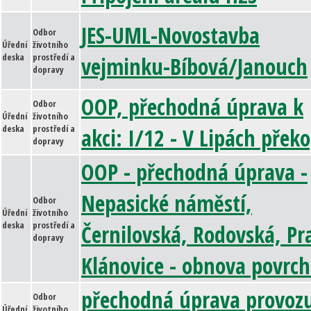
JES-UML-Novostavba
Odbor
Úřední
životního
deska
prostředí a
vejminku-Bíbová/Janouch
dopravy
OOP, přechodná úprava k
Odbor
Úřední
životního
deska
prostředí a
akci: I/12 - V Lipách přek
dopravy
OOP - přechodná úprava -
Nepasické náměstí,
Odbor
Úřední
životního
deska
prostředí a
Černilovská, Rodovská, Pr
dopravy
Klánovice - obnova povrc
přechodná úprava provozu
Odbor
Úřední
životního