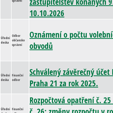
zastupitelstev konaných 9
správní
10.10.2026
Oznámení o počtu volební
Odbor
Úřední
občansko
deska
obvodů
správní
Schválený závěrečný účet
Úřední
Finanční
deska
odbor
Praha 21 za rok 2025.
Rozpočtová opatření č. 25
č. 26: změny rozpočtu v r
Úřední
Finanční