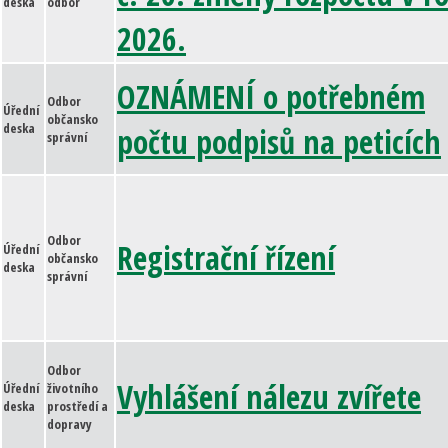
deska
odbor
2026.
OZNÁMENÍ o potřebném
Odbor
Úřední
občansko
deska
počtu podpisů na peticích
správní
Odbor
Registrační řízení
Úřední
občansko
deska
správní
Odbor
Vyhlášení nálezu zvířete
Úřední
životního
deska
prostředí a
dopravy