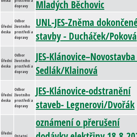
deska
prostředí a
Mladých Běchovic
dopravy
UNL-JES-Zněma dokončen
Odbor
Úřední
životního
deska
prostředí a
stavby - Ducháček/Poková
dopravy
JES-Klánovice–Novostavba
Odbor
Úřední
životního
deska
prostředí a
Sedlák/Klainová
dopravy
JES-Klánovice-odstranění
Odbor
Úřední
životního
deska
prostředí a
staveb- Legnerovi/Dvořák
dopravy
oznámení o přerušení
dodávky elektřiny 18.8.20
Úřední
Ostatní