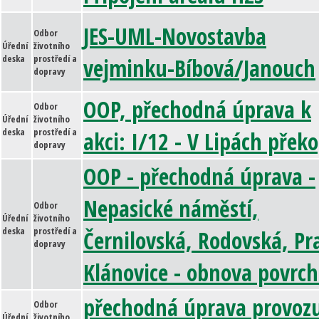
JES-UML-Novostavba
Odbor
Úřední
životního
deska
prostředí a
vejminku-Bíbová/Janouch
dopravy
OOP, přechodná úprava k
Odbor
Úřední
životního
deska
prostředí a
akci: I/12 - V Lipách přek
dopravy
OOP - přechodná úprava -
Nepasické náměstí,
Odbor
Úřední
životního
deska
prostředí a
Černilovská, Rodovská, Pr
dopravy
Klánovice - obnova povrc
přechodná úprava provozu
Odbor
Úřední
životního