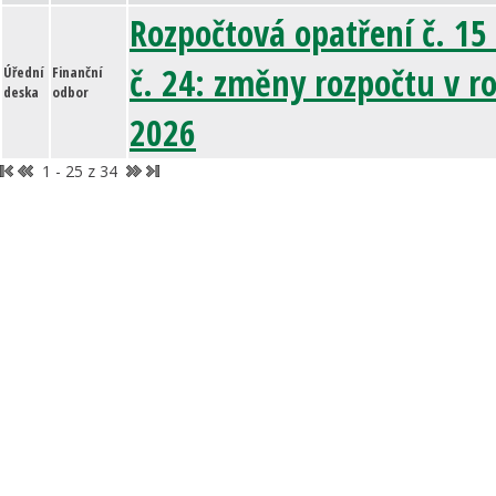
Rozpočtová opatření č. 15
č. 24: změny rozpočtu v r
Úřední
Finanční
deska
odbor
2026
1 - 25 z 34