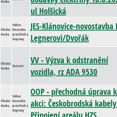
deska
ul Holšická
JES-Klánovice-novostavba 
Odbor
Úřední
životního
deska
prostředí a
Legnerovi/Dvořák
dopravy
VV - Výzva k odstranění
Úřední
Ostatní
deska
vozidla, rz ADA 9530
OOP - přechodná úprava k
Odbor
akci: Českobrodská kabely
Úřední
životního
deska
prostředí a
dopravy
Připojení areálu HZS