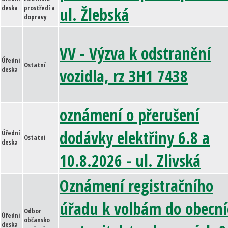
deska
prostředí a
ul. Žlebská
dopravy
VV - Výzva k odstranění
Úřední
Ostatní
deska
vozidla, rz 3H1 7438
oznámení o přerušení
dodávky elektřiny 6.8 a
Úřední
Ostatní
deska
10.8.2026 - ul. Zlivská
Oznámení registračního
úřadu k volbám do obecní
Odbor
Úřední
občansko
deska