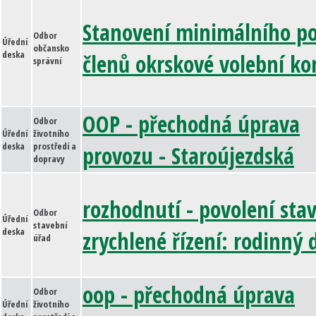
Stanovení minimálního p
Odbor
Úřední
občansko
deska
členů okrskové volební ko
správní
OOP - přechodná úprava
Odbor
Úřední
životního
deska
prostředí a
provozu - Staroújezdská
dopravy
rozhodnutí - povolení stav
Odbor
Úřední
stavební
deska
zrychlené řízení: rodinný
úřad
oop - přechodná úprava
Odbor
Úřední
životního