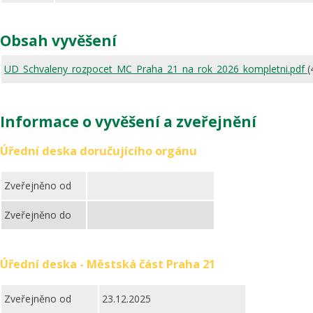
Obsah vyvěšení
UD_Schvaleny_rozpocet_MC_Praha_21_na_rok_2026_kompletni.pdf
(
Informace o vyvěšení a zveřejnění
Úřední deska doručujícího orgánu
Zveřejněno od
Zveřejněno do
Úřední deska - Městská část Praha 21
Zveřejněno od
23.12.2025