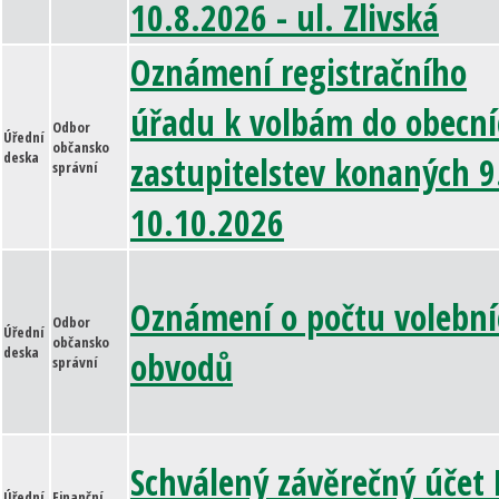
10.8.2026 - ul. Zlivská
Oznámení registračního
úřadu k volbám do obecní
Odbor
Úřední
občansko
deska
zastupitelstev konaných 9
správní
10.10.2026
Oznámení o počtu volební
Odbor
Úřední
občansko
deska
obvodů
správní
Schválený závěrečný účet
Úřední
Finanční