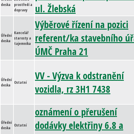
deska
prostředí a
ul. Žlebská
dopravy
Výběrové řízení na pozici
Kancelář
referent/ka stavebního ú
Úřední
starosty a
deska
tajemníka
ÚMČ Praha 21
VV - Výzva k odstranění
Úřední
Ostatní
deska
vozidla, rz 3H1 7438
oznámení o přerušení
dodávky elektřiny 6.8 a
Úřední
Ostatní
deska