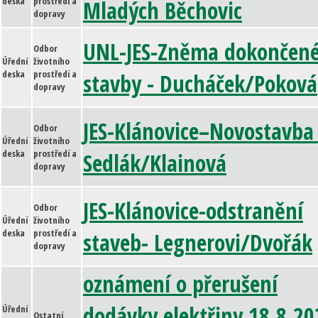
deska
prostředí a
Mladých Běchovic
dopravy
UNL-JES-Zněma dokončen
Odbor
Úřední
životního
deska
prostředí a
stavby - Ducháček/Poková
dopravy
JES-Klánovice–Novostavba
Odbor
Úřední
životního
deska
prostředí a
Sedlák/Klainová
dopravy
JES-Klánovice-odstranění
Odbor
Úřední
životního
deska
prostředí a
staveb- Legnerovi/Dvořák
dopravy
oznámení o přerušení
dodávky elektřiny 18.8.20
Úřední
Ostatní