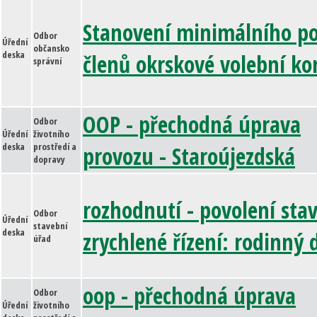
Stanovení minimálního p
Odbor
Úřední
občansko
deska
členů okrskové volební ko
správní
OOP - přechodná úprava
Odbor
Úřední
životního
deska
prostředí a
provozu - Staroújezdská
dopravy
rozhodnutí - povolení stav
Odbor
Úřední
stavební
deska
zrychlené řízení: rodinný
úřad
oop - přechodná úprava
Odbor
Úřední
životního