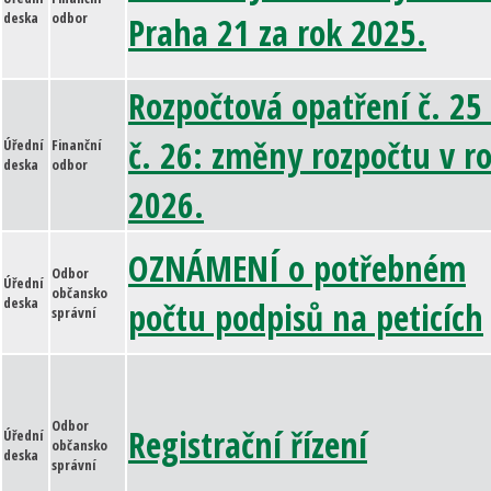
deska
odbor
Praha 21 za rok 2025.
Rozpočtová opatření č. 25
č. 26: změny rozpočtu v r
Úřední
Finanční
deska
odbor
2026.
OZNÁMENÍ o potřebném
Odbor
Úřední
občansko
deska
počtu podpisů na peticích
správní
Odbor
Registrační řízení
Úřední
občansko
deska
správní