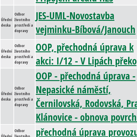
JES-UML-Novostavba
Odbor
Úřední
životního
deska
prostředí a
vejminku-Bíbová/Janouch
dopravy
OOP, přechodná úprava k
Odbor
Úřední
životního
deska
prostředí a
akci: I/12 - V Lipách přek
dopravy
OOP - přechodná úprava -
Nepasické náměstí,
Odbor
Úřední
životního
deska
prostředí a
Černilovská, Rodovská, Pr
dopravy
Klánovice - obnova povrc
přechodná úprava provozu
Odbor
Úřední
životního