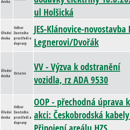
deska
ul Holšická
JES-Klánovice-novostavba 
Odbor
Úřední
životního
deska
prostředí a
Legnerovi/Dvořák
dopravy
VV - Výzva k odstranění
Úřední
Ostatní
deska
vozidla, rz ADA 9530
OOP - přechodná úprava k
Odbor
akci: Českobrodská kabely
Úřední
životního
deska
prostředí a
dopravy
Připojení areálu HZS